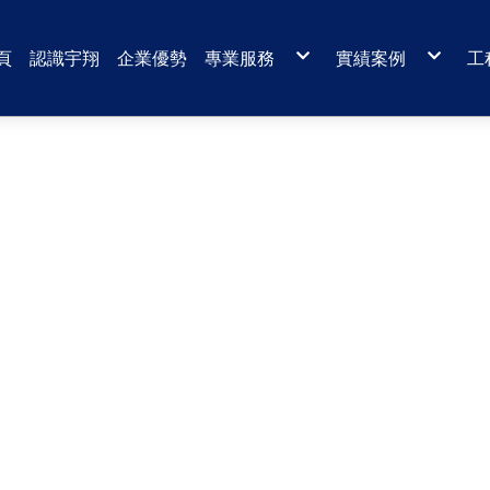
頁
認識宇翔
企業優勢
專業服務
實績案例
工
特殊工程吊運
藝術品搬運
專業規劃能力
火車吊運定位
重型設備運輸
超重設備吊運
精密設備運輸搬運
醫療設備-直線加
技術支援與緊急協助
電扶梯組裝吊運
起重吊掛
私停車場