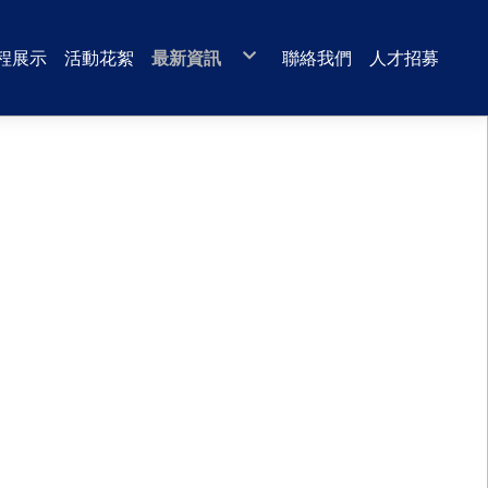
程展示
活動花絮
最新資訊
聯絡我們
人才招募
最新消息
影音專區
速器癌症治療機吊運定位
EMU100電聯車 ET115車廂 陸運富岡基地
2022 年靈鷲山四期臥佛及玉佛吊運組裝定位
全台灣醫院
吊車堆高機搬運
2022年 交通部臺灣鐵路管理局 臺北機廠富岡
2018 年承攬國立自然科學博物館鐘乳石吊運
直線加速器癌症治療機吊運定位
M41戰車吊掛定位
基地
佛像吊運吊運組裝
精密儀器醫療設備吊運定位
科技廠及工廠設備搬遷
0402太魯閣事故車輛裝卸運送案
大型發電機搬運
太魯閣-花蓮和仁站太魯閣火車吊運至拖板車
上載運至富岡基地